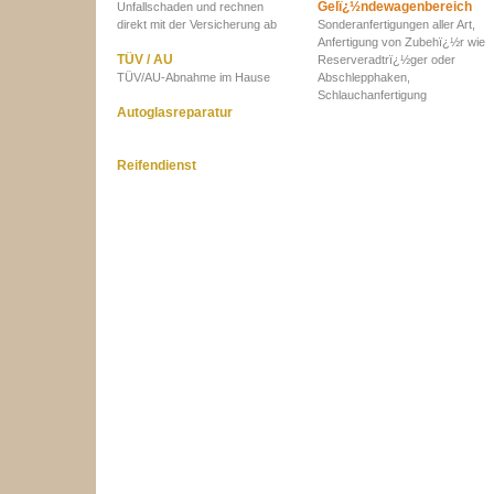
Gelï¿½ndewagenbereich
Unfallschaden und rechnen
direkt mit der Versicherung ab
Sonderanfertigungen aller Art,
Anfertigung von Zubehï¿½r wie
TÜV / AU
Reserveradtrï¿½ger oder
TÜV/AU-Abnahme im Hause
Abschlepphaken,
Schlauchanfertigung
Autoglasreparatur
Reifendienst