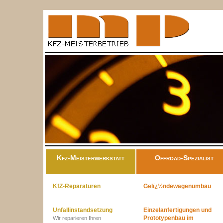
Kfz-Meisterwerkstatt
Offroad-Spezialist
KfZ-Reparaturen
Gelï¿½ndewagenumbau
Unfallinstandsetzung
Einzelanfertigungen und
Prototypenbau im
Wir reparieren Ihren